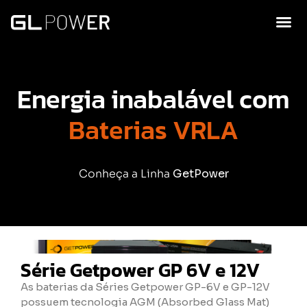
Energia inabalável com
Baterias VRLA
Conheça a Linha
GetPower
Série Getpower GP 6V e 12V
As baterias da Séries Getpower GP-6V e GP-12V
possuem tecnologia AGM (Absorbed Glass Mat)